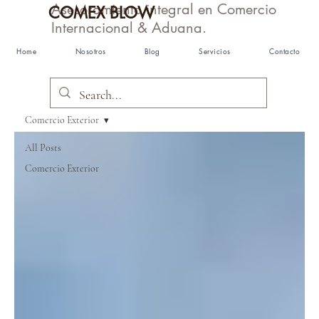
Asesoramiento integral en Comercio
COMEX BLOW
Internacional & Aduana.
#criptocomex
Home
Nosotros
Blog
Servicios
Contacto
Comercio Exterior
All Posts
Comercio Exterior